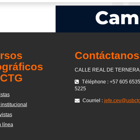
rsos
Contáctanos
ográficos
CALLE REAL DE TERNERA 
-CTG
Téléphone : +57 605 6535
5225
istas
Courriel :
jefe.cev@usbct
institucional
vistas
 línea