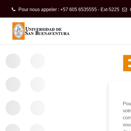
Pour nous appeler : +57 605 6535555 - Ext-5225
Passer au contenu principal
Pou
votr
cor
vou