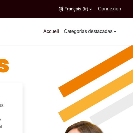
Français ‎(fr)‎
Connexion
Accueil
Categorias destacadas
us
e
t